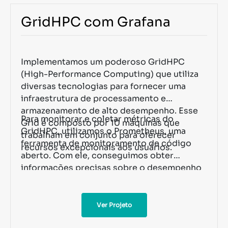
GridHPC com Grafana
Implementamos um poderoso GridHPC
(High-Performance Computing) que utiliza
diversas tecnologias para fornecer uma
infraestrutura de processamento e
armazenamento de alto desempenho. Esse
Para monitorar e coletar métricas do
Grid é composto por 10 máquinas que
GridHPC, utilizamos o Prometheus, uma
trabalham em conjunto para oferecer
ferramenta de monitoramento de código
recursos excepcionais aos usuários.
aberto. Com ele, conseguimos obter
informações precisas sobre o desempenho
das máquinas, o consumo de recursos e
outros indicadores relevantes.